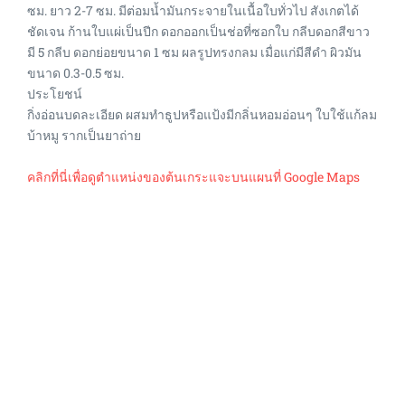
ซม. ยาว 2-7 ซม. มีต่อมน้ำมันกระจายในเนื้อใบทั่วไป สังเกตได้
ชัดเจน ก้านใบแผ่เป็นปีก ดอกออกเป็นช่อที่ซอกใบ กลีบดอกสีขาว
มี 5 กลีบ ดอกย่อยขนาด 1 ซม ผลรูปทรงกลม เมื่อแก่มีสีดำ ผิวมัน
ขนาด 0.3-0.5 ซม.
ประโยชน์
กิ่งอ่อนบดละเอียด ผสมทำธูปหรือแป้งมีกลิ่นหอมอ่อนๆ ใบใช้แก้ลม
บ้าหมู รากเป็นยาถ่าย
คลิกที่นี่เพื่อดูตำแหน่งของต้นเกระแจะบนแผนที่ Google Maps