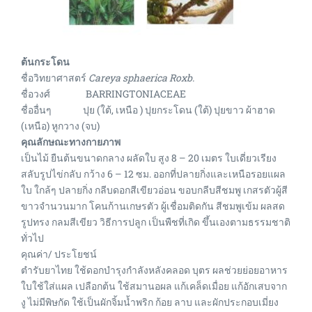
ต้นกระโดน
ชื่อวิทยาศาสตร์
Careya sphaerica Roxb.
ชื่อวงศ์ BARRINGTONIACEAE
ชื่ออื่นๆ ปุย (ใต้, เหนือ ) ปุยกระโดน (ใต้) ปุยขาว ผ้าฮาด
(เหนือ) หูกวาง (จบ)
คุณลักษณะทางกายภาพ
เป็นไม้ ยืนต้นขนาดกลาง ผลัดใบ สูง 8 – 20 เมตร ใบเดี่ยวเรียง
สลับรูปไข่กลับ กว้าง 6 – 12 ซม. ออกที่ปลายกิ่งและเหนือรอยแผล
ใบ ใกล้ๆ ปลายกิ่ง กลีบดอกสีเขียวอ่อน ขอบกลีบสีชมพู เกสรตัวผู้สี
ขาวจำนวนมาก โคนก้านเกษรตัว ผู้เชื่อมติดกัน สีชมพูเข้ม ผลสด
รูปทรง กลมสีเขียว วิธีการปลูก เป็นพืชที่เกิด ขึ้นเองตามธรรมชาติ
ทั่วไป
คุณค่า/ ประโยชน์
ตำรับยาไทย ใช้ดอกบำรุงกำลังหลังคลอด บุตร ผลช่วยย่อยอาหาร
ใบใช้ใส่แผล เปลือกต้น ใช้สมานอผล แก้เคล็ดเมื่อย แก้อักเสบจาก
งู ไม่มีพิษกัด ใช้เป็นผักจิ้มน้ำพริก ก้อย ลาบ และผักประกอบเมี่ยง