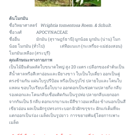
ต้นโมกมัน
ชื่อวิทยาศาสตร์
Wrightia tomentosa Roem. & Schult
.
ชื่อวงศ์ APOCYNACEAE
ชื่ออื่น มักมัน (สุราษฎร์ธานี) มูกน้อย มูกมัน (น่าน) โมก
น้อย โมกมัน (ทั่วไป) เส่ทือแนแก (กะเหรี่ยง-แม่ฮ่องสอน)
โมกมันเหลือง (สระบุรี)
คุณลักษณะทางกายภาพ
เป็นไม้ยืนต้นผลัดใบขนาดใหญ่ สูง 20 เมตร เปลือกของลำต้นเป็น
สีน้ำตาลหรือสีเทาอ่อนและมียางขาว ใบเป็นใบเดี่ยว ออกเป็นคู่
ตรงข้ามกัน แผ่นใบรูปรีป้อม หรือเป็นรูปไข่ ปลายใบและโคนใบ
แหลม ขอบใบเรียบเนื้อใบบาง ออกดอกเป็นช่อตามปลายกิ่ง กลีบ
รองดอกและโคนกลีบเชื่อมติดกันเป็นรูปท่อ ปลายกลีบแยกออก
จากกันเป็น 5 กลีบ ดอกแรกบานจะมีสีขาวอมเหลือง ข้างนอกเป็นสี
เขียวอ่อน ผลเป็นฝักรูปทรงกระบอก ผิวฝักขรุขระ ฝักแก่เต็มที่จะ
แตกออกเป็นร่อง เมล็ดเป็นรูปยาว การขยายพันธุ์โดยการเพาะ
เมล็ด