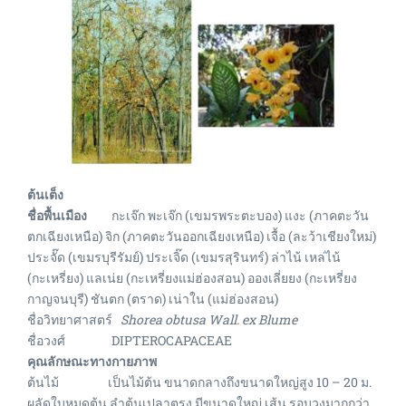
ต้นเต็ง
ชื่อพื้นเมือง
กะเจ๊ก พะเจ๊ก (เขมรพระตะบอง) แงะ (ภาคตะวัน
ตกเฉียงเหนือ) จิก (ภาคตะวันออกเฉียงเหนือ) เจื้อ (ละว้าเชียงใหม่)
ประจั๊ด (เขมรบุรีรัมย์) ประเจิ๊ด (เขมรสุรินทร์) ล่าไน้ เหล่ไน้
(กะเหรี่ยง) แลเน่ย (กะเหรี่ยงแม่ฮ่องสอน) อองเลี่ยยง (กะเหรี่ยง
กาญจนบุรี) ชันตก (ตราด) เน่าใน (แม่ฮ่องสอน)
ชื่อวิทยาศาสตร์
Shorea obtusa Wall. ex Blume
ชื่อวงศ์ DIPTEROCAPACEAE
คุณลักษณะทางกายภาพ
ต้นไม้
เป็นไม้ต้น ขนาดกลางถึงขนาดใหญ่สูง 10 – 20 ม.
ผลัดใบหมดต้น ลำต้นเปลาตรง มีขนาดใหญ่ เส้น รอบวงมากกว่า