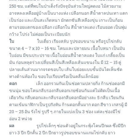
250 ซม. แต่ที่พบในป่าเต็งรังปัจจุบันส่วนใหญ่คดงอ ไม้สวยงาม
อาจหลงเหลืออยู่บ้างเป็นบางแห่ง เปลือกนอก สีน้ำตาลปนเทา แตก
เป็นร่อง และเป็นสะเก็ดหนา มักตกชันสีเหลืองขุ่น เกาะเป็นก้อน
ตามรอยแตกของเปลือก เปลือกใน สีน้ำตาลแดง เรือนยอด เป็นพุ่ม
กว้าง โปร่ง ไม่ค่อยเป็นระเบียบนัก
ใบ
ใบเดี่ยว เรียงสลับ รูปขอบขนาน หรือรูปไข่กลับ
ขนาด 4 – 7 x 10 – 16 ซม. โคนและปลายมน เนื้อใบหนา เป็นมัน
ใบอ่อน มีขนประปราย เนื้อใบอ่อนสีน้ำตาลแดง ใบแก่ เกลี้ยงเป็น
มัน ก่อนหลุดร่วงเปลี่ยนสีเป็นสีเหลืองเส้นแขนงใน มี 12 – 15 คู่
ปลายเส้นส่วนมากจรดขอบใบ เส้นใบย่อยแบบขั้นบันไดเห็นชัด
ทางด้านท้องใบ ขอบใบเรียบหรือเป็นคลื่นเล็กน้อย
ดอก
เล็ก ออกรวมกันเป็นช่อตามปลายกิ่ง ก้านช่อดอกมี
ขนนุ่ม ขอบโคนกลีบรองกลีบดอกเกยซ้อนกันแต่ไม่ติดเป็นเนื้อ
เดียวกัน กลีบดอกและกลีบรองกลีบดอกมีอย่างละ 5 กลีบ เวียนกัน
ตามเข้มนาฬิกาเป็นรูปกังหัน ก้านดอกสั้นมาก ดอก สีขาว เกสรผู้ มี
20 – 25 อัน รังไข่ รูปรี ๆ ภายในแบ่งเป็น 3 ช่อง แต่ละช่องมีไข่
อ่อน 2 หน่วย
ผล
รูปไข่เล็กๆ ซ่อนตัวอยู่ในกระพุ้งโคนปีกผล ซึ่งมีปีก
ยาว 3 ปีก ปีกสั้น 2 ปีก ปีกยาวรูปขอบขนานแกมไข่กลับ ยาว