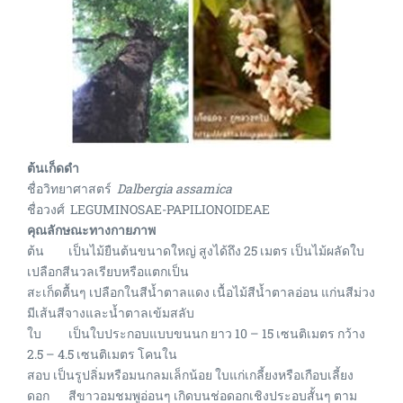
ต้นเก็ดดำ
ชื่อวิทยาศาสตร์
Dalbergia assamica
ชื่อวงศ์ LEGUMINOSAE-PAPILIONOIDEAE
คุณลักษณะทางกายภาพ
ต้น เป็นไม้ยืนต้นขนาดใหญ่ สูงได้ถึง 25 เมตร เป็นไม้ผลัดใบ
เปลือกสีนวลเรียบหรือแตกเป็น
สะเก็ดตื้นๆ เปลือกในสีน้ำตาลแดง เนื้อไม้สีน้ำตาลอ่อน แก่นสีม่วง
มีเส้นสีจางและน้ำตาลเข้มสลับ
ใบ เป็นใบประกอบแบบขนนก ยาว 10 – 15 เซนติเมตร กว้าง
2.5 – 4.5 เซนติเมตร โคนใน
สอบ เป็นรูปลิ่มหรือมนกลมเล็กน้อย ใบแก่เกลี้ยงหรือเกือบเลี้ยง
ดอก สีขาวอมชมพูอ่อนๆ เกิดบนช่อดอกเชิงประอบสั้นๆ ตาม