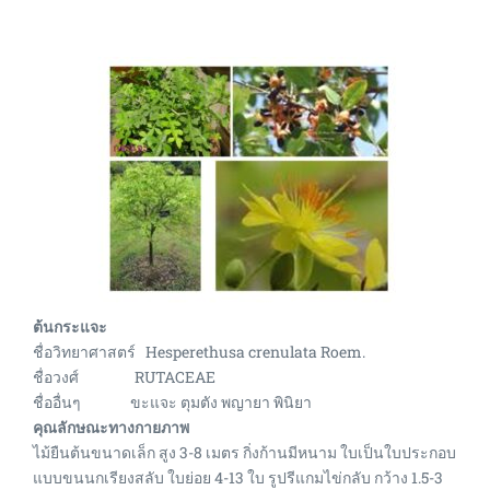
ต้นกระแจะ
ชื่อวิทยาศาสตร์ Hesperethusa crenulata Roem.
ชื่อวงศ์ RUTACEAE
ชื่ออื่นๆ ขะแจะ ตุมตัง พญายา พินิยา
คุณลักษณะทางกายภาพ
ไม้ยืนต้นขนาดเล็ก สูง 3-8 เมตร กิ่งก้านมีหนาม ใบเป็นใบประกอบ
แบบขนนกเรียงสลับ ใบย่อย 4-13 ใบ รูปรีแกมไข่กลับ กว้าง 1.5-3