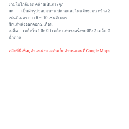
ง่ามใบใกล้ยอด คล้ายเป็นกระจุก
ผล เป็นฝักรูปขอบขนาน ปลายและโคนฝักจะมน กว้าง 2
เซนติเมตร ยาว 5 – 10 เซนติเมตร
ฝักแก่หลังออกดอก 2 เดือน
เมล็ด เมล็ดใน 1 ฝัก มี 1 เมล็ด แต่บางครั้งพบมีถึง 3 เมล็ด สี
น้ำตาล
คลิกที่นี่เพื่อดูตำแหน่งของต้นเก็ดดำบนแผนที่ Google Maps