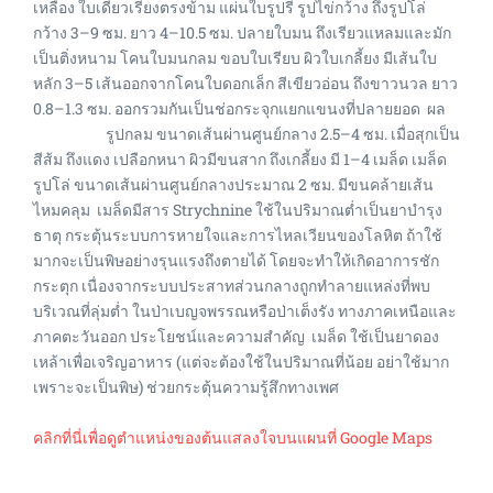
เหลือง ใบเดี่ยวเรียงตรงข้าม แผ่นใบรูปรี รูปไข่กว้าง ถึงรูปโล่
กว้าง 3–9 ซม. ยาว 4–10.5 ซม. ปลายใบมน ถึงเรียวแหลมและมัก
เป็นติ่งหนาม โคนใบมนกลม ขอบใบเรียบ ผิวใบเกลี้ยง มีเส้นใบ
หลัก 3–5 เส้นออกจากโคนใบดอกเล็ก สีเขียวอ่อน ถึงขาวนวล ยาว
0.8–1.3 ซม. ออกรวมกันเป็นช่อกระจุกแยกแขนงที่ปลายยอด ผล
รูปกลม ขนาดเส้นผ่านศูนย์กลาง 2.5–4 ซม. เมื่อสุกเป็น
สีส้ม ถึงแดง เปลือกหนา ผิวมีขนสาก ถึงเกลี้ยง มี 1–4 เมล็ด เมล็ด
รูปโล่ ขนาดเส้นผ่านศูนย์กลางประมาณ 2 ซม. มีขนคล้ายเส้น
ไหมคลุม เมล็ดมีสาร Strychnine ใช้ในปริมาณต่ำเป็นยาบำรุง
ธาตุ กระตุ้นระบบการหายใจและการไหลเวียนของโลหิต ถ้าใช้
มากจะเป็นพิษอย่างรุนแรงถึงตายได้ โดยจะทำให้เกิดอาการชัก
กระตุก เนื่องจากระบบประสาทส่วนกลางถูกทำลายแหล่งที่พบ
บริเวณที่ลุ่มต่ำ ในป่าเบญจพรรณหรือป่าเต็งรัง ทางภาคเหนือและ
ภาคตะวันออก ประโยชน์และความสำคัญ เมล็ด ใช้เป็นยาดอง
เหล้าเพื่อเจริญอาหาร (แต่จะต้องใช้ในปริมาณที่น้อย อย่าใช้มาก
เพราะจะเป็นพิษ) ช่วยกระตุ้นความรู้สึกทางเพศ
คลิกที่นี่เพื่อดูตำแหน่งของต้นแสลงใจบนแผนที่ Google Maps